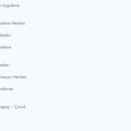
ti Uygulama
gulama Merkezi
kezleri
ünleme
ezleri
litasyon Merkezi
aktivite
dagog – Çocuk