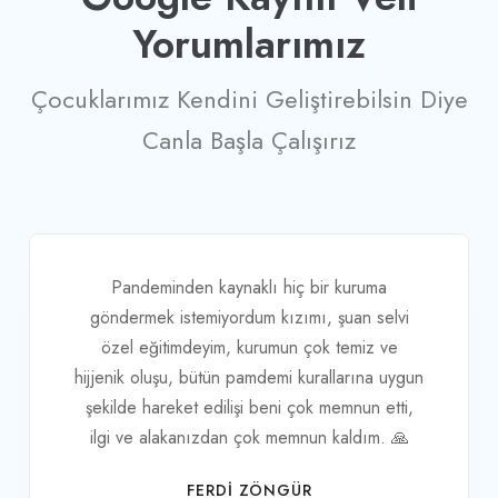
Yorumlarımız
Çocuklarımız Kendini Geliştirebilsin Diye
Canla Başla Çalışırız
Çok memnun kaldım, bir çok okul değiştirdim
lakin burası muntazam ve çalışanlar çok kaliteli,
güler yüzlü samimi. Gözüm arkada kalmıyor 👌🏻
HATICE KÜBRA BAL
Veli