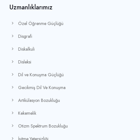
e
Uzmanlıklarımız
l
d
Özel Öğrenme Güçlüğü
s
h
Disgrafi
o
Diskalkuli
u
l
Disleksi
d
Dil ve Konuşma Güçlüğü
b
Gecikmiş Dil Ve Konuşma
e
l
Artikülasyon Bozukluğu
e
Kekemelik
f
t
Otizm Spektrum Bozukluğu
b
İşitme Yetersizliği