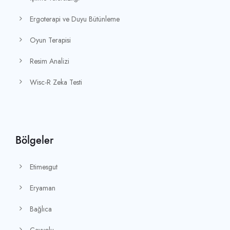
l
a
Ergoterapi ve Duyu Bütünleme
n
Oyun Terapisi
k
Resim Analizi
Wisc-R Zeka Testi
Bölgeler
Etimesgut
Eryaman
Bağlıca
Çayyolu