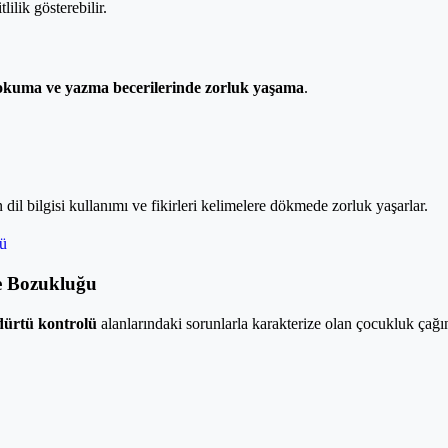
lilik gösterebilir.
 okuma ve yazma becerilerinde zorluk yaşama
.
n dil bilgisi kullanımı ve fikirleri kelimelere dökmede zorluk yaşarlar.
ü
te Bozukluğu
 dürtü kontrolü
alanlarındaki sorunlarla karakterize olan çocukluk çağın