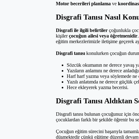
Motor becerileri planlama
ve
koordinasy
Disgrafi Tanısı Nasıl Kon
Disgrafi ile ilgili belirtiler
çoğunlukla çocu
kişiler
çocuğun ailesi veya öğretmenidir
eğitim merkezlerimizle iletişime geçerek ay
Disgrafi tanısı
konulurken çocuğun durumla i
Sözcük okumanın ne derece yavaş ya 
Yazıların anlamını ne derece anladığı
Harf harf yazma veya söylemede ne d
Yazılı anlatımda ne derece güçlük çek
Hece ekleyerek yazma becerisi.
Disgrafi Tanısı Aldıktan 
Disgrafi tanısı bulunan çocuğunuz için ö
çocuklardan farklı bir şekilde öğrenir bu 
Çocuğun eğitim sürecini başarıyla tamamla
düşmektedir çünkü eğitime düzenli devam e