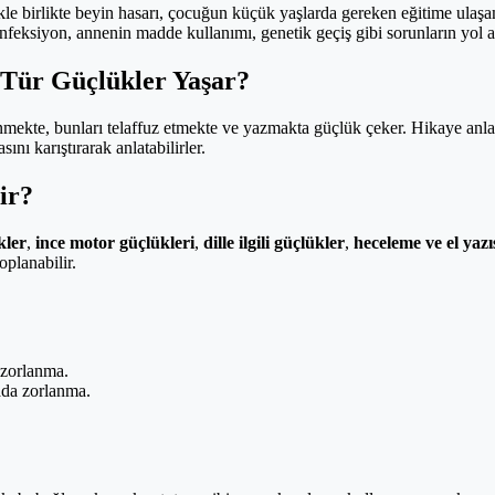
le birlikte beyin hasarı, çocuğun küçük yaşlarda gereken eğitime ulaş
nfeksiyon, annenin madde kullanımı, genetik geçiş gibi sorunların yol a
 Tür Güçlükler Yaşar?
enmekte, bunları telaffuz etmekte ve yazmakta güçlük çeker. Hikaye anl
ını karıştırarak anlatabilirler.
dir?
kler
,
ince motor güçlükleri
,
dille ilgili güçlükler
,
heceleme ve el yazısı
planabilir.
 zorlanma.
ada zorlanma.