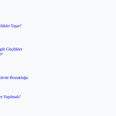
lükler Yaşar?
gili Güçlükler
er
ktivite Bozukluğu
er Yapılmalı?