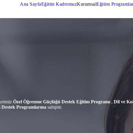
Ana Sayfa
Eğitim Kadromuz
Kurumsal
Eğitim Programla
lerimiz
Özel Öğrenme Güçlüğü Destek Eğitim Programı
,
Dil ve Ko
ği Destek Programlarına
sahiptir.