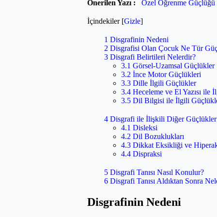
Önerilen Yazı :
Özel Öğrenme Güçlüğü
İçindekiler
[
Gizle
]
1
Disgrafinin Nedeni
2
Disgrafisi Olan Çocuk Ne Tür Güç
3
Disgrafi Belirtileri Nelerdir?
3.1
Görsel-Uzamsal Güçlükler
3.2
İnce Motor Güçlükleri
3.3
Dille İlgili Güçlükler
3.4
Heceleme ve El Yazısı ile İl
3.5
Dil Bilgisi ile İlgili Güçlükl
4
Disgrafi ile İlişkili Diğer Güçlükler
4.1
Disleksi
4.2
Dil Bozuklukları
4.3
Dikkat Eksikliği ve Hipera
4.4
Dispraksi
5
Disgrafi Tanısı Nasıl Konulur?
6
Disgrafi Tanısı Aldıktan Sonra Nel
Disgrafinin Nedeni