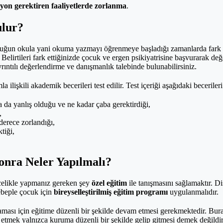
on gerektiren faaliyetlerde zorlanma
.
ulur?
ğun okula yani okuma yazmayı öğrenmeye başladığı zamanlarda fark edi
. Belirtileri fark ettiğinizde çocuk ve ergen psikiyatrisine başvurarak de
rıntılı değerlendirme ve danışmanlık talebinde bulunabilirsiniz.
lişkili akademik becerileri test edilir. Test içeriği aşağıdaki becerileri 
da yanlış olduğu ve ne kadar çaba gerektirdiği,
,
erece zorlandığı,
tiği,
Sonra Neler Yapılmalı?
ncelikle yapmanız gereken şey
özel eğitim
ile tanışmasını sağlamaktır. Di
sebeple çocuk için
bireyselleştirilmiş eğitim programı
uygulanmalıdır.
ması için eğitime düzenli bir şekilde devam etmesi gerekmektedir. Bura
tmek yalnızca kuruma düzenli bir şekilde gelip gitmesi demek değildir