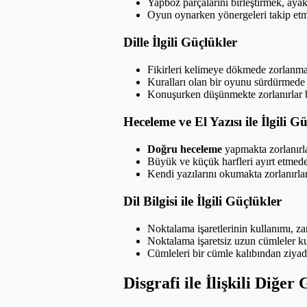
Yapboz parçalarını birleştirmek, ay
Oyun oynarken yönergeleri takip etm
Dille İlgili Güçlükler
Fikirleri kelimeye dökmede zorlanma
Kuralları olan bir oyunu sürdürmede z
Konuşurken düşünmekte zorlanırlar b
Heceleme ve El Yazısı ile İlgili G
Doğru heceleme
yapmakta zorlanırla
Büyük ve küçük harfleri ayırt etmed
Kendi yazılarını okumakta zorlanırla
Dil Bilgisi ile İlgili Güçlükler
Noktalama işaretlerinin kullanımı, za
Noktalama işaretsiz uzun cümleler kur
Cümleleri bir cümle kalıbından ziyade 
Disgrafi ile İlişkili Diğer