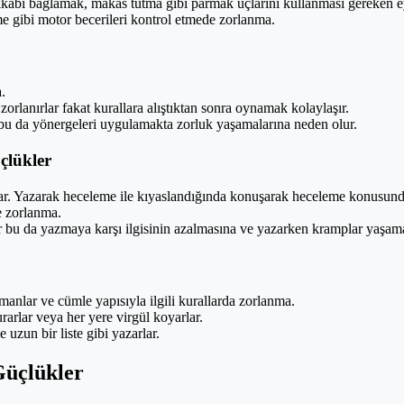
akkabı bağlamak, makas tutma gibi parmak uçlarını kullanması gereken 
e gibi motor becerileri kontrol etmede zorlanma.
.
orlanırlar fakat kurallara alıştıktan sonra oynamak kolaylaşır.
u da yönergeleri uygulamakta zorluk yaşamalarına neden olur.
üçlükler
r. Yazarak heceleme ile kıyaslandığında konuşarak heceleme konusunda 
e zorlanma.
r bu da yazmaya karşı ilgisinin azalmasına ve yazarken kramplar yaşama
manlar ve cümle yapısıyla ilgili kurallarda zorlanma.
arlar veya her yere virgül koyarlar.
uzun bir liste gibi yazarlar.
 Güçlükler