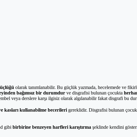
üçlüğü
olarak tanımlanabilir. Bu güçlük yazmada, hecelemede ve fikirl
yinden bağımsız bir durumdur
ve disgrafisi bulunan çocukta
herhan
embel veya derslere karşı ilgisiz olarak algılanabilir fakat disgrafi bu du
e kasları kullanabilme becerileri
gereklidir. Disgrafisi bulunan çocuk
-d gibi
birbirine benzeyen harfleri karıştırma
şeklinde kendini gösteri