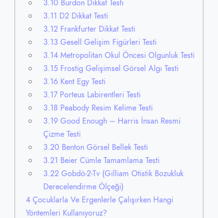
3.10
Burdon Dikkat Testi
3.11
D2 Dikkat Testi
3.12
Frankfurter Dikkat Testi
3.13
Gesell Gelişim Figürleri Testi
3.14
Metropolitan Okul Öncesi Olgunluk Testi
3.15
Frostig Gelişimsel Görsel Algı Testi
3.16
Kent Egy Testi
3.17
Porteus Labirentleri Testi
3.18
Peabody Resim Kelime Testi
3.19
Good Enough – Harris İnsan Resmi
Çizme Testi
3.20
Benton Görsel Bellek Testi
3.21
Beier Cümle Tamamlama Testi
3.22
Gobdö-2-Tv (Gilliam Otistik Bozukluk
Derecelendirme Ölçeği)
4
Çocuklarla Ve Ergenlerle Çalışırken Hangi
Yöntemleri Kullanıyoruz?