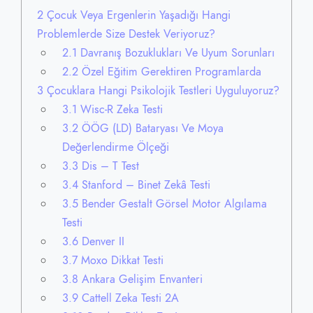
2
Çocuk Veya Ergenlerin Yaşadığı Hangi
Problemlerde Size Destek Veriyoruz?
2.1
Davranış Bozuklukları Ve Uyum Sorunları
2.2
Özel Eğitim Gerektiren Programlarda
3
Çocuklara Hangi Psikolojik Testleri Uyguluyoruz?
3.1
Wisc-R Zeka Testi
3.2
ÖÖG (LD) Bataryası Ve Moya
Değerlendirme Ölçeği
3.3
Dis – T Test
3.4
Stanford – Binet Zekâ Testi
3.5
Bender Gestalt Görsel Motor Algılama
Testi
3.6
Denver II
3.7
Moxo Dikkat Testi
3.8
Ankara Gelişim Envanteri
3.9
Cattell Zeka Testi 2A