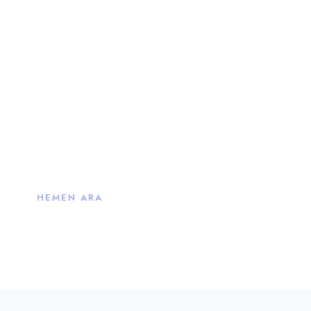
İletişime Geçelim
Ücretsiz değerlendirme ve servis talep
edibilir, uzmanlarımızdan ücretsiz
danışmanlık alabilir, karşılaştığınız
problemleriniz için bizi arayabilirsiniz.
HEMEN ARA