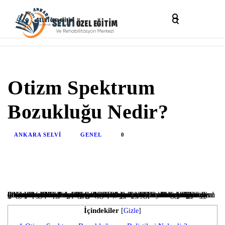
Otizm Spektrum
Bozukluğu Nedir?
ANKARA SELVI
GENEL
0
Otizm spektrum bozukluğu(OSB), ya da bilinen kısa adıyla otizm doğuştan gelen, erken çocukluk döneminin ilk yıllarında ortaya çıkan ve yaşam boyu devam eden karmaşık bir nöro gelişimsel farklılıktır. Bireyin nöro-gelişiminde çevreyi nasıl algıladığını ve insanlarla nasıl iletişim kurduğunu etkileyen bu nedenle de sosyal etkileşim ve ifade becerisinde sorunlara sebep olan fizyolojik bir durumdur. Otizm spektrum bozukluğunun kalıtsal mı yoksa çevresel faktörlerin etkisiyle mi ortaya çıktığı soruları merak konusudur. Yapılan çalışmalarla otizm spektrum bozukluğunun genetik temelli olarak gelen ve çevresel faktörlerin de etkilediği ortaya konulmuştur fakat otizmin sebebi tam olarak bilinmemektedir.
İçindekiler
[
Gizle
]