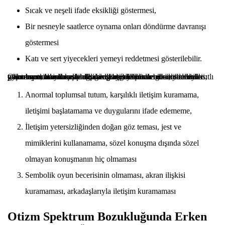
Sıcak ve neşeli ifade eksikliği göstermesi,
Bir nesneyle saatlerce oynama onları döndürme davranışı
göstermesi
Katı ve sert yiyecekleri yemeyi reddetmesi gösterilebilir.
Otizm spektrum bozukluğunun yaygın olarak bilinen belirtileri; göz temasından kaçınmak, davranış, dikkat ve etkinliklerde kısıtlı tekrarlayıcı basmakalıp davranışlar, 3 yaşından önce sembolik oyun becerilerinde ve iletişim dil becerilerinde gecikmelerin yaşanması, adıyla seslenildiğinde dönüt vermemesi, yineleyici psiko-motor davranışlar olarak gösterilebilir.
Anormal toplumsal tutum, karşılıklı iletişim kuramama,
iletişimi başlatamama ve duygularını ifade edememe,
İletişim yetersizliğinden doğan göz teması, jest ve
mimiklerini kullanamama, sözel konuşma dışında sözel
olmayan konuşmanın hiç olmaması
Sembolik oyun becerisinin olmaması, akran ilişkisi
kuramaması, arkadaşlarıyla iletişim kuramaması
Otizm Spektrum Bozukluğunda Erken