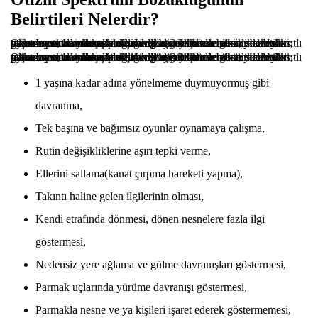
Belirtileri Nelerdir?
Otizm spektrum bozukluğunun yaygın olarak bilinen belirtileri; göz temasından kaçınmak, davranış, dikkat ve etkinliklerde kısıtlı tekrarlayıcı basmakalıp davranışlar, 3 yaşından önce sembolik oyun becerilerinde ve iletişim dil becerilerinde gecikmelerin yaşanması, adıyla seslenildiğinde dönüt vermemesi, yineleyici psiko-motor davranışlar olarak gösterilebilir.
Otizm spektrum bozukluğunun yaygın olarak bilinen belirtileri; göz temasından kaçınmak, davranış, dikkat ve etkinliklerde kısıtlı tekrarlayıcı basmakalıp davranışlar, 3 yaşından önce sembolik oyun becerilerinde ve iletişim dil becerilerinde gecikmelerin yaşanması, adıyla seslenildiğinde dönüt vermemesi, yineleyici psiko-motor davranışlar olarak gösterilebilir.
1 yaşına kadar adına yönelmeme duymuyormuş gibi
davranma,
Tek başına ve bağımsız oyunlar oynamaya çalışma,
Rutin değişikliklerine aşırı tepki verme,
Ellerini sallama(kanat çırpma hareketi yapma),
Takıntı haline gelen ilgilerinin olması,
Kendi etrafında dönmesi, dönen nesnelere fazla ilgi
göstermesi,
Nedensiz yere ağlama ve gülme davranışları göstermesi,
Parmak uçlarında yürüme davranışı göstermesi,
Parmakla nesne ve ya kişileri işaret ederek göstermemesi,